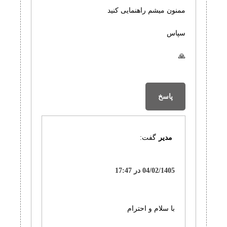
ممنون میشم راهنمایی کنید
سپاس
🙏
پاسخ
مدیر
گفت:
04/02/1405 در 17:47
با سلام و احترام