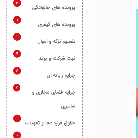
6
پرونده های خانوادگی
12
پرونده های کیفری
1
تقسیم ترکه و اموال
4
ثبت شرکت و برند
6
جرایم رایانه ای
7
جرایم فضای مجازی و
سایبری
1
حقوق قراردادها و تعهدات
0