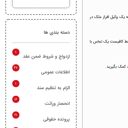
ه یک وکیل افراز ملک در
دسته بندی ها
 فقط کافیست یک تماس با
1
ازدواج و شروط ضمن عقد
کمک بگیرید.
47
اطلاعات عمومی
1
الزام به تنظیم سند
16
انحصار وراثت
21
پرونده حقوقی