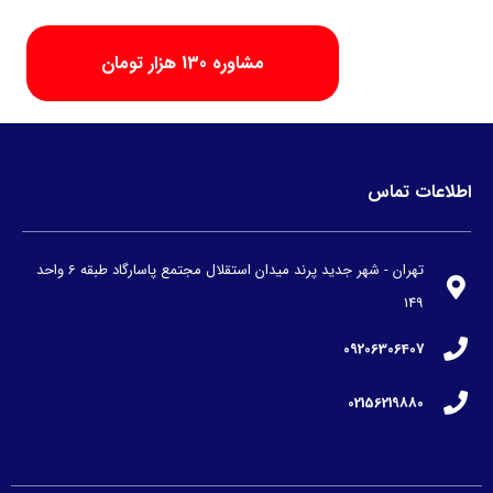
مشاوره 130 هزار تومان
اطلاعات تماس
تهران - شهر جدید پرند میدان استقلال مجتمع پاسارگاد طبقه 6 واحد
149
09206306407
02156219880