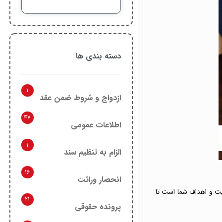
دسته بندی ها
1
ازدواج و شروط ضمن عقد
47
اطلاعات عمومی
1
الزام به تنظیم سند
16
انحصار وراثت
عیت و اهداف شما است تا
21
پرونده حقوقی