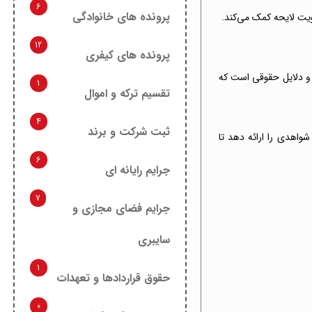
6
پرونده های خانوادگی
ویت لایحه کمک می‌کند.
12
پرونده های کیفری
ا و دلایل حقوقی است که
1
تقسیم ترکه و اموال
4
ثبت شرکت و برند
اهدی را ارائه دهد تا
6
جرایم رایانه ای
7
جرایم فضای مجازی و
سایبری
1
حقوق قراردادها و تعهدات
0