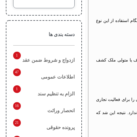
م استفاده از این نوع
دسته بندی ها
1
ازدواج و شروط ضمن عقد
قاف یا متولی ملک کشف
47
اطلاعات عمومی
1
الزام به تنظیم سند
 را برای فعالیت تجاری
16
انحصار وراثت
ارد. نتیجه این شد که
21
پرونده حقوقی