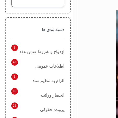
دسته بندی ها
1
ازدواج و شروط ضمن عقد
47
اطلاعات عمومی
1
الزام به تنظیم سند
16
انحصار وراثت
21
پرونده حقوقی