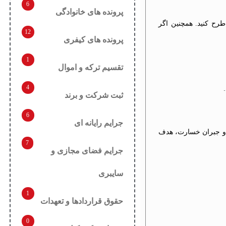
6
پرونده های خانوادگی
رح کنید. همچنین اگر
12
پرونده های کیفری
1
تقسیم ترکه و اموال
4
ثبت شرکت و برند
6
جرایم رایانه ای
 و جبران خسارت، هدف
7
جرایم فضای مجازی و
سایبری
1
حقوق قراردادها و تعهدات
0