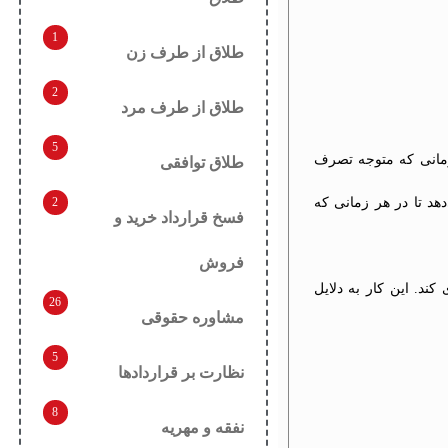
1
طلاق از طرف زن
2
طلاق از طرف مرد
5
زمانی که متوجه تصرف
طلاق توافقی
2
د تا در هر زمانی که
فسخ قرارداد خرید و
فروش
د. این کار به دلایل
26
مشاوره حقوقی
5
نظارت بر قراردادها
8
نفقه و مهریه