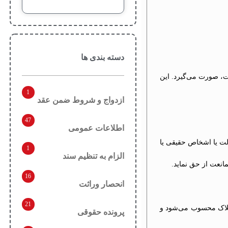
دسته بندی ها
، صورت می‌گیرد. این
1
ازدواج و شروط ضمن عقد
47
اطلاعات عمومی
دولت یا اشخاص حقیقی یا
1
الزام به تنظیم سند
نعت از حق نماید.
16
انحصار وراثت
21
ملاک محسوب می‌شود و
پرونده حقوقی