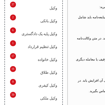
37
رید:
وکیل
ایعه‌نامه باید شامل
2
وکیل بانکی
6
وکیل پایه یک دادگستری
 در متن وکالت‌نامه
1
وکیل تنظیم قرارداد
17
وکیل خانواده
وقیف یا معامله دیگری
16
وکیل طلاق
آن افزایش یابد. در
9
وکیل کیفری
اس بگیرید.
50
وکیل ملکی