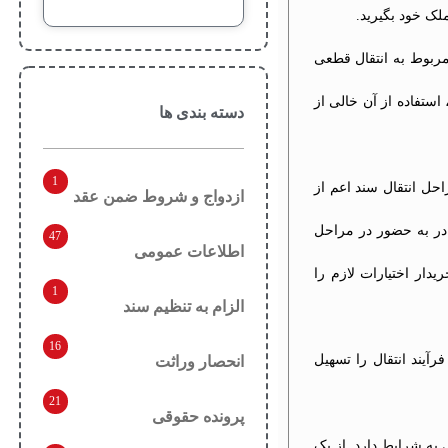
ملک خود بگیرید.
مربوط به انتقال قطعی
استفاده از آن خالی از
دسته بندی ها
1
حل انتقال سند اعم از
ازدواج و شروط ضمن عقد
ادر به حضور در مراحل
47
اطلاعات عمومی
دار اختیارات لازم را
1
الزام به تنظیم سند
16
آیند انتقال را تسهیل
انحصار وراثت
21
پرونده حقوقی
به شرایط دارد. از یک