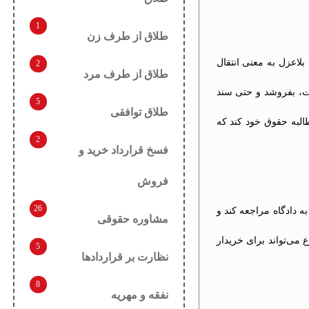
1
طلاق از طرف زن
لاعزل به معنی انتقال
2
طلاق از طرف مرد
ست، بفروشد و حتی سند
5
طلاق توافقی
طالبه حقوق خود کند که
2
فسخ قرارداد خرید و
فروش
26
ه دادگاه مراجعه کند و
مشاوره حقوقی
می‌تواند برای خریدار
5
نظارت بر قراردادها
8
نفقه و مهریه